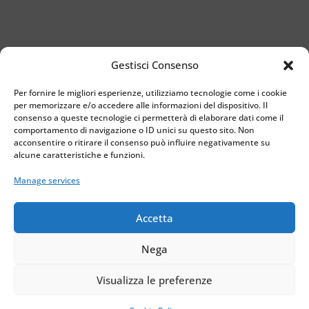
Gestisci Consenso
Docente
Per fornire le migliori esperienze, utilizziamo tecnologie come i cookie
Prof. Luigi Malfatti
per memorizzare e/o accedere alle informazioni del dispositivo. Il
consenso a queste tecnologie ci permetterà di elaborare dati come il
+39 347 5276 353
comportamento di navigazione o ID unici su questo sito. Non
acconsentire o ritirare il consenso può influire negativamente su
benaco@centrolinguebenac
alcune caratteristiche e funzioni.
o.com
Manage services
Accetta
Privacy – Cookie Policy
Nega
Centro Linguistico Benaco – All Rights Reserved.
Realizzato da
DarwinNet S.r.l
Visualizza le preferenze