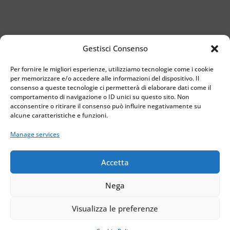
Gestisci Consenso
Docente
Per fornire le migliori esperienze, utilizziamo tecnologie come i cookie
Prof. Luigi Malfatti
per memorizzare e/o accedere alle informazioni del dispositivo. Il
consenso a queste tecnologie ci permetterà di elaborare dati come il
+39 347 5276 353
comportamento di navigazione o ID unici su questo sito. Non
acconsentire o ritirare il consenso può influire negativamente su
benaco@centrolinguebenac
alcune caratteristiche e funzioni.
o.com
Manage services
Accetta
Privacy – Cookie Policy
Nega
Centro Linguistico Benaco – All Rights Reserved.
Realizzato da
DarwinNet S.r.l
Visualizza le preferenze