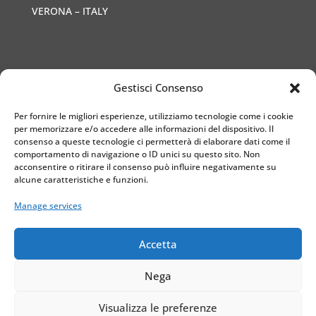
VERONA – ITALY
Gestisci Consenso
Docente
Per fornire le migliori esperienze, utilizziamo tecnologie come i cookie
Prof. Luigi Malfatti
per memorizzare e/o accedere alle informazioni del dispositivo. Il
consenso a queste tecnologie ci permetterà di elaborare dati come il
+39 347 5276 353
comportamento di navigazione o ID unici su questo sito. Non
acconsentire o ritirare il consenso può influire negativamente su
benaco@centrolinguebenac
alcune caratteristiche e funzioni.
o.com
Manage services
Accetta
Privacy – Cookie Policy
Nega
Centro Linguistico Benaco – All Rights Reserved.
Realizzato da
DarwinNet S.r.l
Visualizza le preferenze