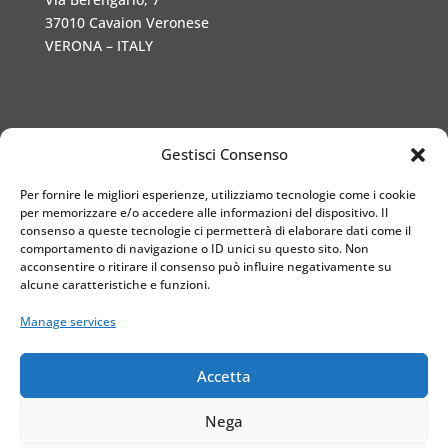
37010 Cavaion Veronese
VERONA – ITALY
Gestisci Consenso
Docente
Per fornire le migliori esperienze, utilizziamo tecnologie come i cookie
Prof. Luigi Malfatti
per memorizzare e/o accedere alle informazioni del dispositivo. Il
consenso a queste tecnologie ci permetterà di elaborare dati come il
+39 347 5276 353
comportamento di navigazione o ID unici su questo sito. Non
acconsentire o ritirare il consenso può influire negativamente su
benaco@centrolinguebenac
alcune caratteristiche e funzioni.
o.com
Manage services
Accetta
Privacy – Cookie Policy
Nega
Centro Linguistico Benaco – All Rights Reserved.
Realizzato da
DarwinNet S.r.l